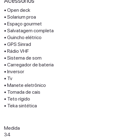
Acessórios
• Open deck
• ⁠Solarium proa
• ⁠Espaço gourmet
• ⁠Salvatagem completa
• Guincho elétrico
• GPS Sinrad
• Rádio VHF
• Sistema de som
• Carregador de bateria
• ⁠Inversor
• ⁠Tv
• ⁠Manete eletrônico
• ⁠Tomada de cais
• Teto rígido
• Teka sintética
Medida
34